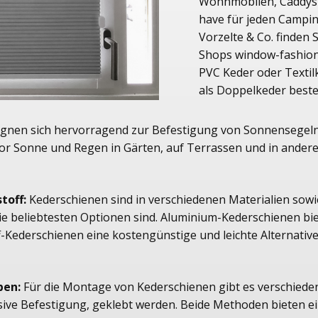
Wohnmobilen, Caddys 
have für jeden Campin
Vorzelte & Co. finden 
Shops window-fashio
PVC Keder oder Textil
als Doppelkeder best
gnen sich hervorragend zur Befestigung von Sonnensegeln u
or Sonne und Regen in Gärten, auf Terrassen und in ande
toff:
Kederschienen sind in verschiedenen Materialien sow
ie beliebtesten Optionen sind. Aluminium-Kederschienen bie
-Kederschienen eine kostengünstige und leichte Alternativ
ben:
Für die Montage von Kederschienen gibt es verschied
asive Befestigung, geklebt werden. Beide Methoden bieten 