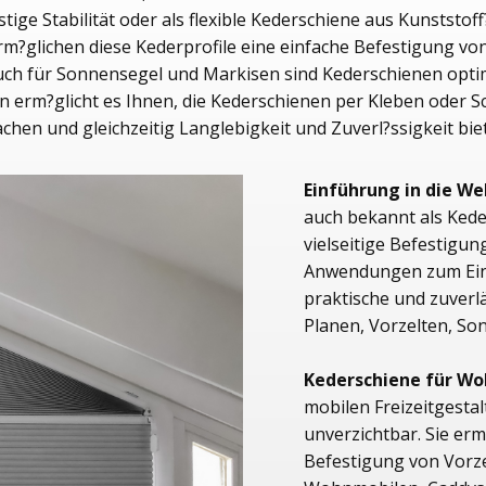
tige Stabilität oder als flexible Kederschiene aus Kunststof
m?glichen diese Kederprofile eine einfache Befestigung vo
ch für Sonnensegel und Markisen sind Kederschienen optima
gn erm?glicht es Ihnen, die Kederschienen per Kleben oder S
chen und gleichzeitig Langlebigkeit und Zuverl?ssigkeit
Einführung in die We
auch bekannt als Keder
vielseitige Befestigun
Anwendungen zum Eins
praktische und zuverl
Planen, Vorzelten, S
Kederschiene für W
mobilen Freizeitgesta
unverzichtbar. Sie erm
Befestigung von Vorz